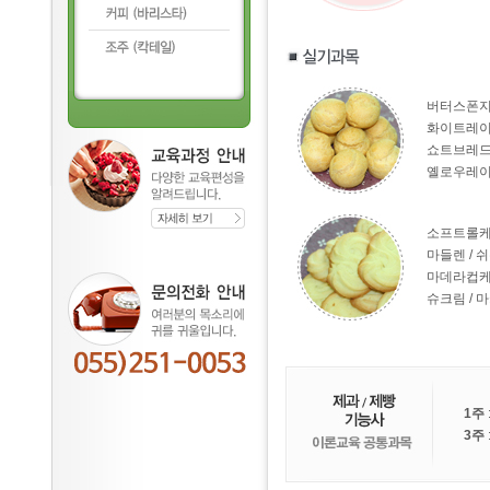
버터스폰지(
화이트레
쇼트브레드
옐로우레
소프트롤케
마들렌 / 
마데라컵케
슈크림 / 
1주
3주