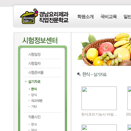
학원소개
국비교육
일
한식조리기능사 비빔…
2