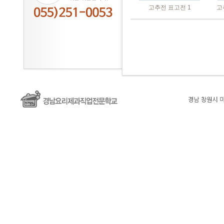
고추전 표고전 1
고