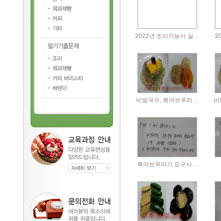
2022년 조리기능사 실…
2
비빔국수, 북어보푸라…
비
북어보푸라기 요구사…