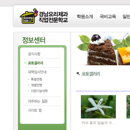
학원소개
국비교육
일
커피 꽃의 암술과 수…